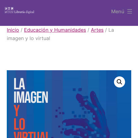
Saltar
Menú
al
contenido
Libros
Inicio
/
Educación y Humanidades
/
Artes
/ La
UAEM
imagen y lo virtual