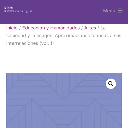
Saltar
Menú
al
contenido
Libros
Inicio
/
Educación y Humanidades
/
Artes
/ La
UAEM
sociedad y la imagen. Aproximaciones teóricas a sus
interrelaciones (vol. 1)