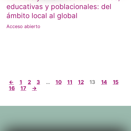
educativas y poblacionales: del
ámbito local al global
Acceso abierto
←
1
2
3
…
10
11
12
13
14
15
16
17
→