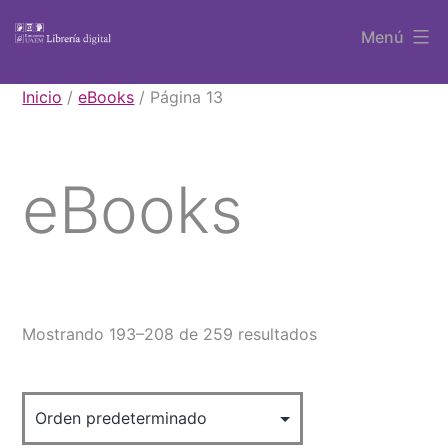
Saltar
Menú
al
contenido
Libros
Inicio
/
eBooks
/ Página 13
UAEM
eBooks
Mostrando 193–208 de 259 resultados