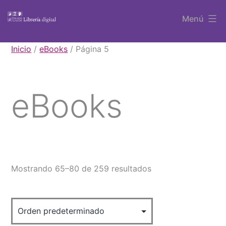
Saltar
Menú
al
contenido
Libros
Inicio
/
eBooks
/ Página 5
UAEM
eBooks
Mostrando 65–80 de 259 resultados