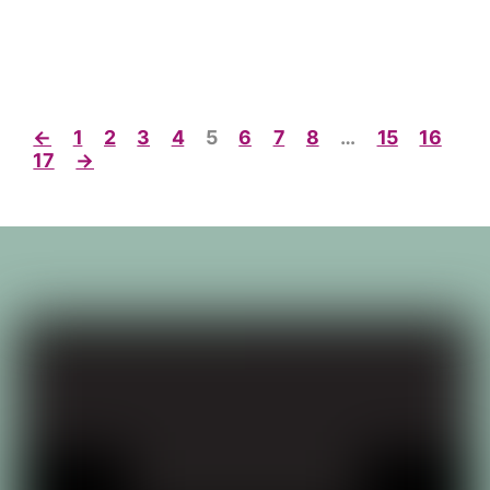
←
1
2
3
4
5
6
7
8
…
15
16
17
→