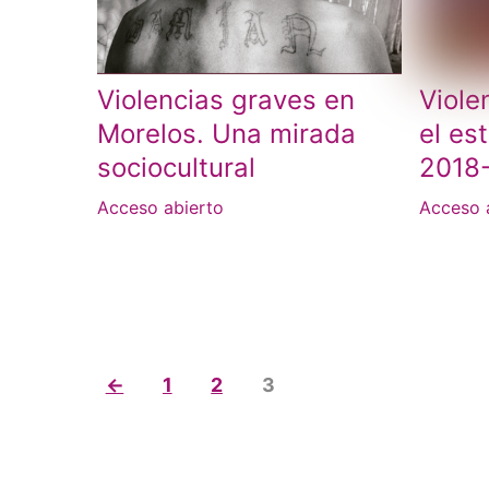
Violencias graves en
Viole
Morelos. Una mirada
el es
sociocultural
2018
Acceso abierto
Acceso 
←
1
2
3