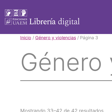
Saltar
al
contenido
Libros
Inicio
/
Género y violencias
/ Página 3
UAEM
Género 
Mostrando 33–42 de 42 resultados