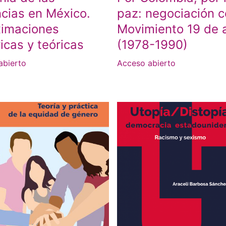
ncias en México.
paz: negociación c
ximaciones
Movimiento 19 de a
icas y teóricas
(1978-1990)
abierto
Acceso abierto