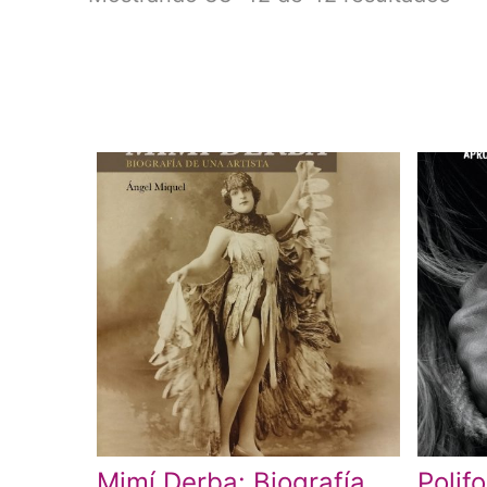
Mimí Derba: Biografía
Polif