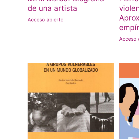
de una artista
viole
Apro
Acceso abierto
empír
Acceso 