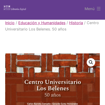
Saltar
Menú
al
contenido
Libros
Inicio
/
Educación y Humanidades
/
Historia
/ Centro
UAEM
Universitario Los Belenes. 50 años