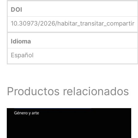
DOI
10.30973/2026/habitar_transitar_compartir
Idioma
Español
Productos relacionados