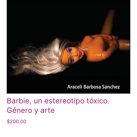
Barbie, un estereotipo tóxico.
Género y arte
$
200.00